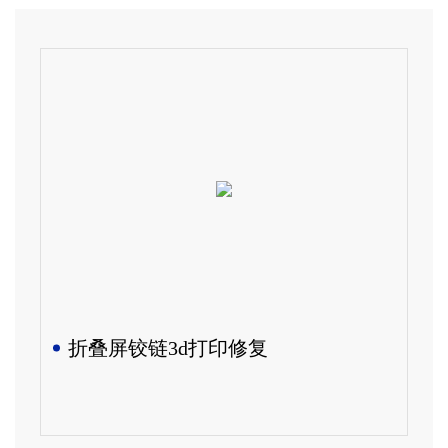
折叠屏铰链3d打印修复