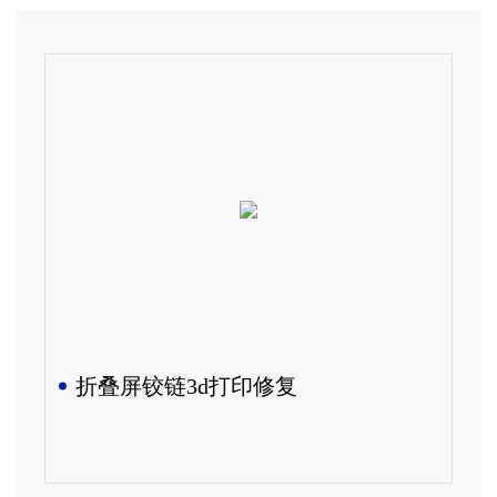
折叠屏铰链3d打印修复