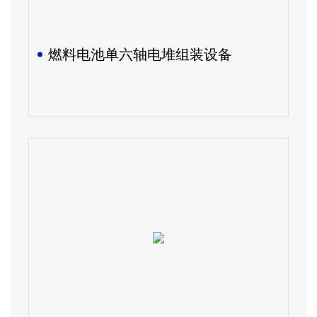
燃料电池单六轴电堆组装设备