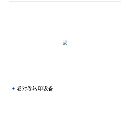
卷对卷转印设备