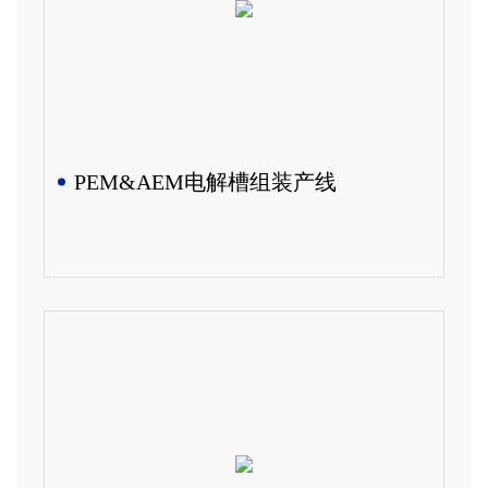
PEM&AEM电解槽组装产线