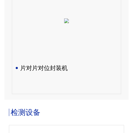
片对片对位封装机
检测设备