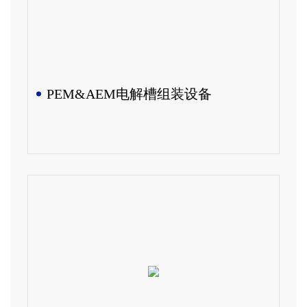
PEM&AEM电解槽组装设备