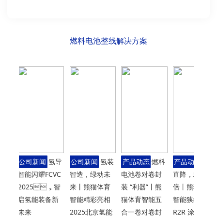
方案
燃料电池整线解决方案
公司新闻
氢导
公司新闻
氢装
产品动态
燃料
产品动态
成本
智能闪耀FCVC
智造，绿动未
电池卷对卷封
直降，精度翻
2025，智
来丨熊猫体育
装 “利器”丨熊
倍丨熊猫体育
启氢能装备新
智能精彩亮相
猫体育智能五
智能狭缝模头
未来
2025北京氢能
合一卷对卷封
R2R 涂布机