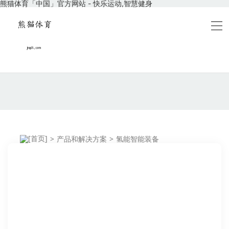
熊猫体育「中国」官方网站 - 快乐运动,智慧健身
>
产品和解决方案
>
氢能智能装备