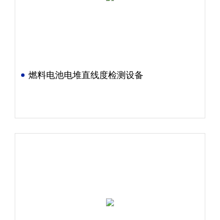
燃料电池电堆直线度检测设备