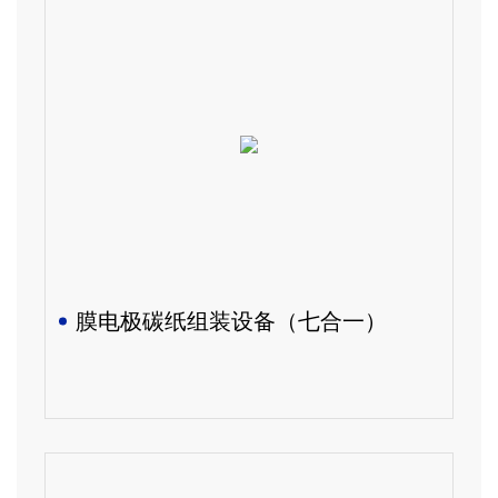
膜电极碳纸组装设备（七合一）