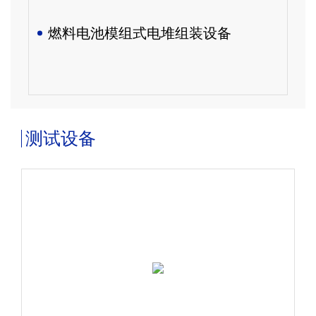
燃料电池模组式电堆组装设备
测试设备