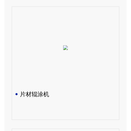
片材辊涂机