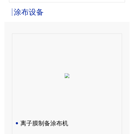
涂布设备
离子膜制备涂布机