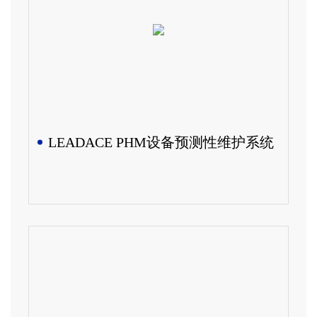
LEADACE PHM设备预测性维护系统