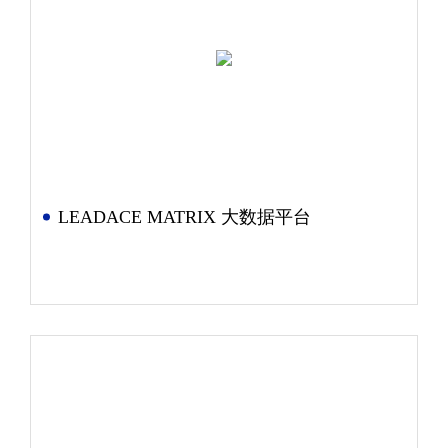
LEADACE MATRIX 大数据平台