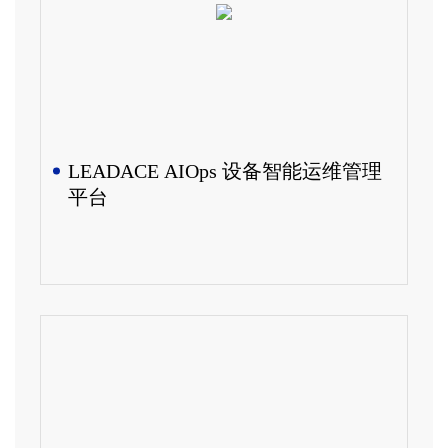
LEADACE AIOps 设备智能运维管理
平台