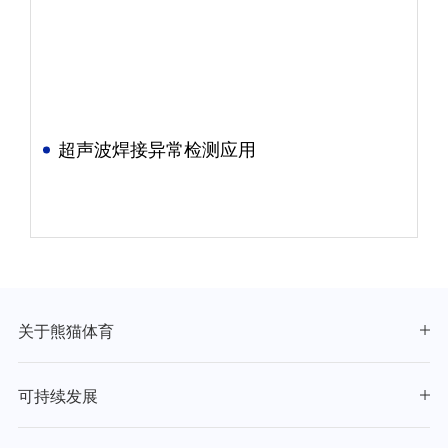
超声波焊接异常检测应用
关于熊猫体育
可持续发展