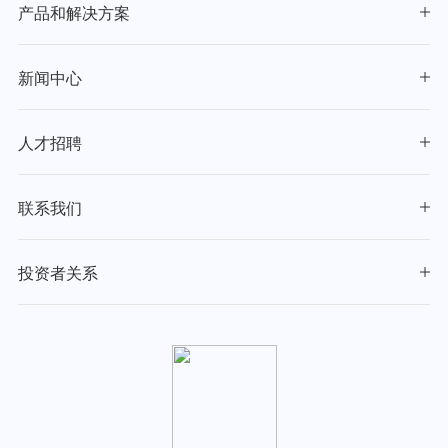
产品和解决方案
新闻中心
人才招聘
联系我们
投资者关系