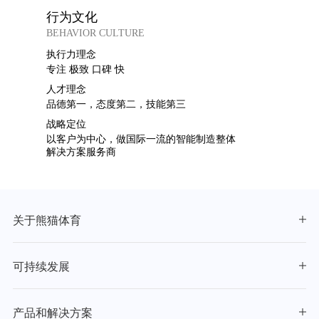
行为文化
BEHAVIOR CULTURE
执行力理念
专注 极致 口碑 快
人才理念
品德第一，态度第二，技能第三
战略定位
以客户为中心，做国际一流的智能制造整体
解决方案服务商
关于熊猫体育
可持续发展
产品和解决方案