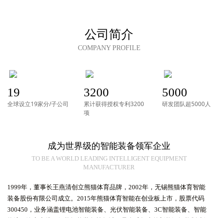
公司简介
COMPANY PROFILE
19
3200
5000
全球设立19家分/子公司
累计获得授权专利3200
研发团队超5000人
项
成为世界级的智能装备领军企业
TO BE A WORLD LEADING INTELLIGENT EQUIPMENT
MANUFACTURER
1999年，董事长王燕清创立熊猫体育品牌，2002年，无锡熊猫体育智能
装备股份有限公司成立。2015年熊猫体育智能在创业板上市，股票代码
300450，业务涵盖锂电池智能装备、光伏智能装备、3C智能装备、智能