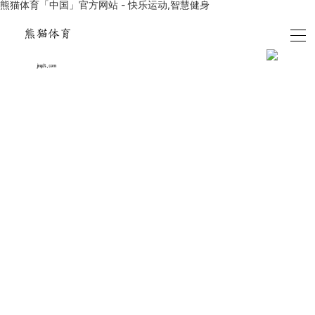
熊猫体育「中国」官方网站 - 快乐运动,智慧健身
关于熊猫体育
ABOUT LEAD