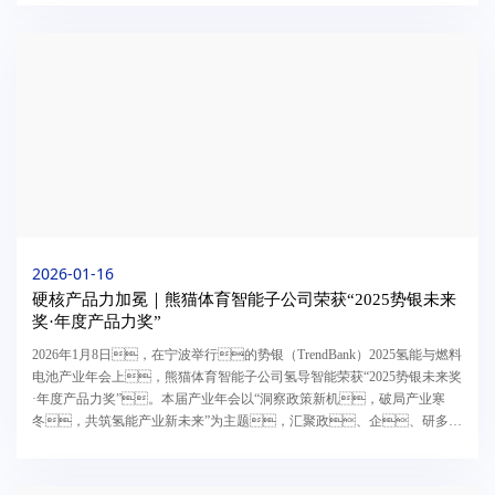
的广泛赞誉：从动力电池巨头到光伏龙头，从创新先锋...
2026-01-16
硬核产品力加冕｜熊猫体育智能子公司荣获“2025势银未来
奖·年度产品力奖”
2026年1月8日，在宁波举行的势银（TrendBank）2025氢能与燃料
电池产业年会上，熊猫体育智能子公司氢导智能荣获“2025势银未来奖
·年度产品力奖”。本届产业年会以“洞察政策新机，破局产业寒
冬，共筑氢能产业新未来”为主题，汇聚政、企、研多方
力量，围绕制、储、输、用全产业链关键议题展开深入
探讨。当前，氢能产业正处于“政策破...