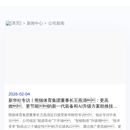
>
新闻中心
>
公司新闻
2026-02-04
新华社专访丨熊猫体育集团董事长王燕清：更高
效、更节能的新一代装备和AI升级方案助推技术
迭代与存量突围
熊猫体育集团董事长王燕清近日接受新华财经专访。他在专访中表
示，公司锚定“能源革命”下半场、“智能制造”升级潮、“技术
变革”制高点三个确定性的万亿级风口，通过推广更高效、更