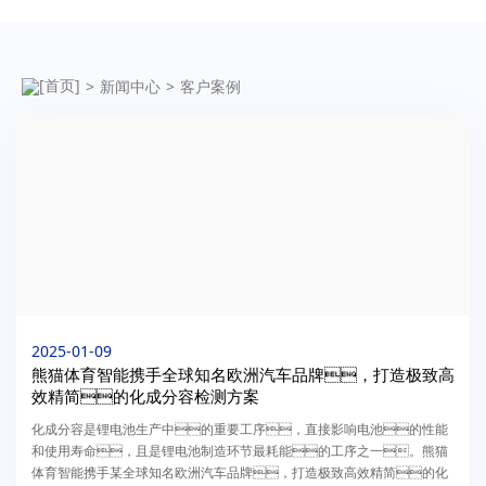
>
新闻中心
>
客户案例
2025-01-09
熊猫体育智能携手全球知名欧洲汽车品牌，打造极致高
效精简的化成分容检测方案
化成分容是锂电池生产中的重要工序，直接影响电池的性能
和使用寿命，且是锂电池制造环节最耗能的工序之一。熊猫
体育智能携手某全球知名欧洲汽车品牌，打造极致高效精简的化