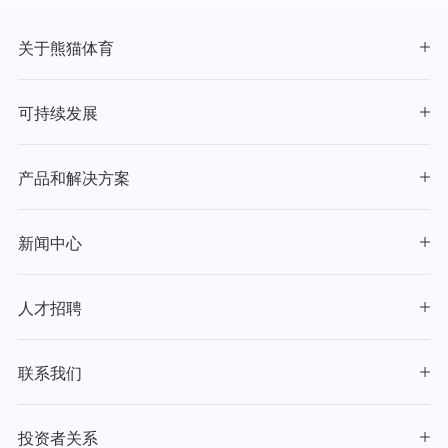
关于熊猫体育
可持续发展
产品和解决方案
新闻中心
人才招聘
联系我们
投资者关系