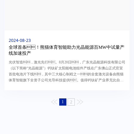
2024-08-23
全球首条！熊猫体育智能助力光晶能源百MW中试量产
线加速投产
光伏智造，激光先行。8月20日，广东光晶能源科技有限公司
（以下简称“光晶能源”）钙钛矿太阳能电池组件产线在广东佛山正式官宣
首批电池片下线，其中三大核心制程之一的全套激光设备由熊猫
体育智能旗下全资子公司光导科技提供。值得钙钛矿产业界无比自豪
和兴奋的是，本次合作的100MW量产中试线，不仅仅是
大湾区第一条100MW中试线...
2
1