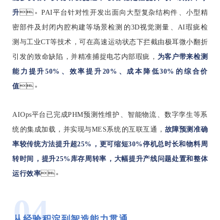
升
。PAI平台针对性开发出面向大型复杂结构件、小型精
密部件及封闭内腔构建等场景检测的3D视觉测量、AI瑕疵检
测与工业CT等技术，可在高速运动状态下拦截由极耳微小翻折
引发的致命缺陷，并精准捕捉电芯内部瑕疵，
为客户带来检测
能力提升50%、效率提升20%、成本降低30%的综合价
值
。
AIOps平台已完成PHM预测性维护、智能物流、数字孪生等系
统的集成加载，并实现与MES系统的互联互通，
故障预测准确
率较传统方法提升超25%，更可缩短30%停机总时长和物料周
转时间，提升25%库存周转率，大幅提升产线问题处置和整体
运行效率
。
04
从经验积淀到智造能力贯通