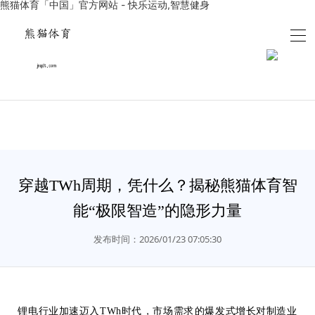
熊猫体育「中国」官方网站 - 快乐运动,智慧健身
穿越TWh周期，凭什么？揭秘熊猫体育智
能“极限智造”的隐形力量
发布时间：2026/01/23 07:05:30
锂电行业加速迈入TWh时代，市场需求的爆发式增长对制造业