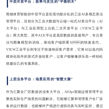
中层开发平台：效率与灵活的“平衡积木”
熊猫体育智能的中层平台是实现功能分化的工业AI多模态算法
管理平台，目前分为工业大数据与云端一站式AI算法平台（AI
大平台）与工业应用型上位机二次开发平台（VIEW工业平
台）两大类型。
其中AI大平台是底层数据的直接用户，专注算
法与图像模型的训练，推动客户端部署AI的快速迭代。
VIEW工业平台则专注于快速响应客户需求，它将AI以低代码
模块化组件的形式开放给客户，让客户能够像拼乐高一样轻松
搭建自己的专属系统。
上层业务平台：场景应用的“智慧大脑”
作为汇聚全厂区数据的业务大平台，AIOps智能运维管理平台
聚焦实际生产场景的问题解决。它能够汇聚和管理客户全厂设
备的运行数据，也能够对产线进行虚拟仿真与实时监控，通过