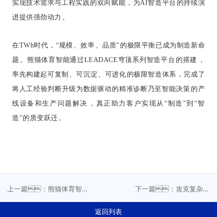
实现技术需求与工程实践的双向赋能，为AI智造平台的持续演
进提供强劲动力。
在TWh时代，“规模、效率、品质”的极限平衡已成为制造新命
题。熊猫体育智能通过LEADACE穹顶系列智造平台的搭建，
率先构建起可复制、可沉淀、可进化的极限智造体系，完成了
将人工经验判断升级为数据驱动的精准诊断乃至智能决策的产
线设备和生产问题解决，真正助力客户实现从“制造”到“智
造”的质变跃迁。
上一篇：熊猫体育智
下一篇：攻克复杂结
能解决方案丨定义方壳电
构件检测难题！熊猫
池模组Pack储能集装箱高
体育智能AOI设备
返回列表