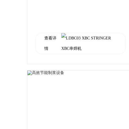
查看详
情