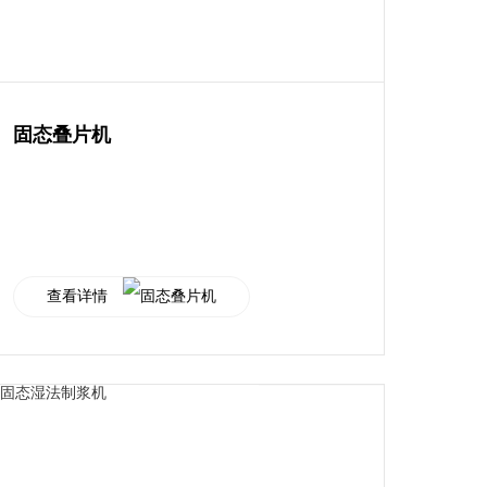
固态叠片机
查看详情