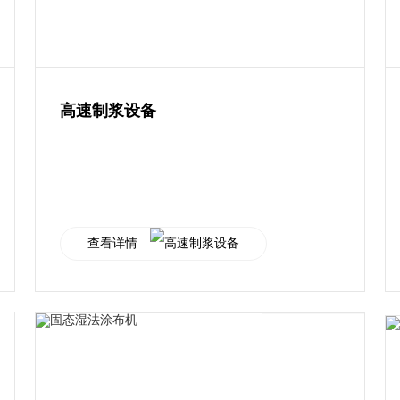
高速制浆设备
查看详情