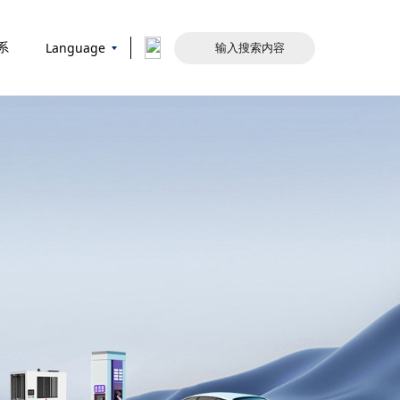
Language
系