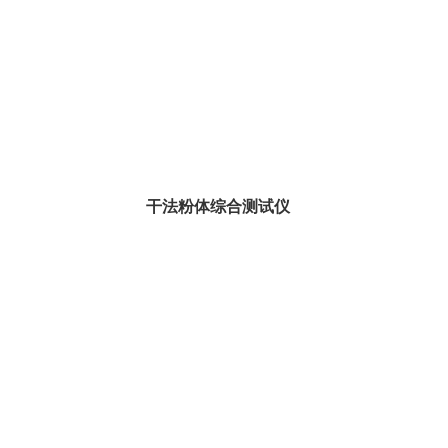
干法粉体综合测试仪