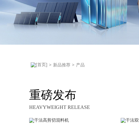
>
新品推荐
>
产品
重磅发布
HEAVYWEIGHT RELEASE