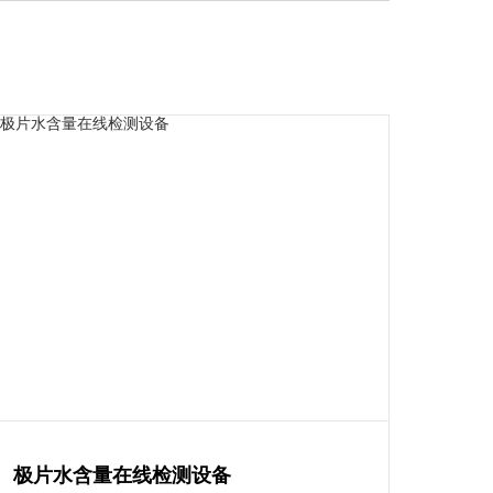
极片水含量在线检测设备