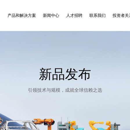
展
产品和解决方案
新闻中心
人才招聘
联系我们
投资者关
新品发布
引领技术与规模，成就全球信赖之选