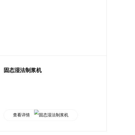
固态湿法制浆机
查看详情