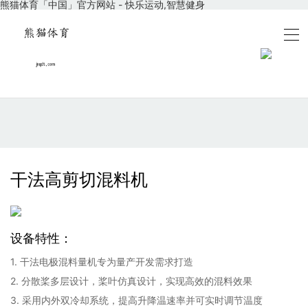
熊猫体育「中国」官方网站 - 快乐运动,智慧健身
干法高剪切混料机
设备特性：
1. 干法电极混料量机专为量产开发需求打造
2. 分散桨多层设计，桨叶仿真设计，实现高效的混料效果
3. 采用内外双冷却系统，提高升降温速率并可实时调节温度