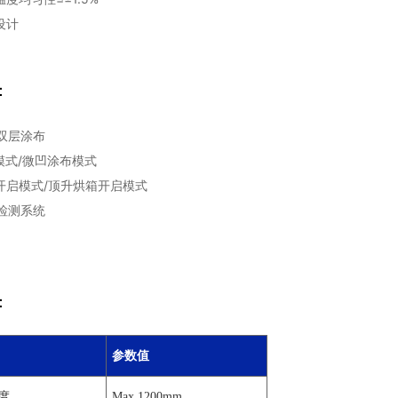
设计
：
/双层涂布
涂模式/微凹涂布模式
箱开启模式/顶升烘箱开启模式
观检测系统
：
参数值
度
Max 1200mm