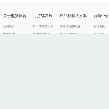
关于熊猫体育
可持续发展
产品和解决方案
新闻中
公司简介
ESG战略与治理
锂电池智能制造
公司新闻
发展历程
应对气候变化
固态电池智能制造
产品动态
公司荣誉
ESG管理
光伏智能制造
客户案例
全球创新
ESG荣誉与动态
消费电子
展会活动
企业文化
ESG报告与政策
智能汽车
多媒体中心
氢能智能装备
智能物流
智能工厂
©2021无锡熊猫体育智能装备股份有限公司 版权所有
苏ICP备11052460号-13