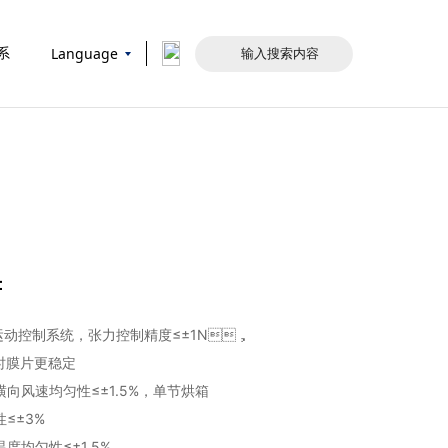
Language
系
：
发运动控制系统，张力控制精度≤±1N，
行时膜片更稳定
横向风速均匀性≤±1.5%，单节烘箱
性≤±3%
温度均匀性≤±1.5%