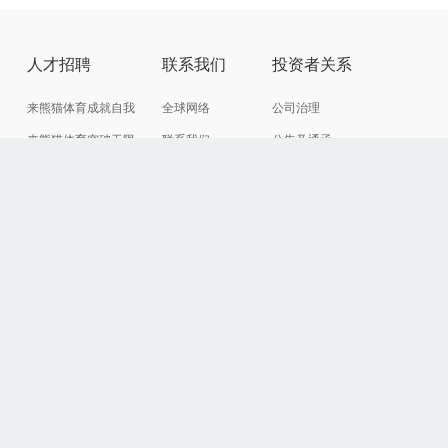
心
人才招聘
联系我们
投资者关系
来熊猫体育成就自我
全球网络
公司治理
来熊猫体育突破无限
联系我们
公告及通函
来熊猫体育领航全球
供应商自荐
定期报告
来熊猫体育改变世界
供应商创新平台
投资者互动
投资者联络
熊猫体育智能微
信公众号