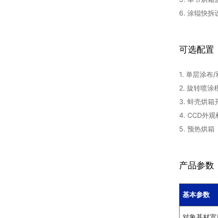
6. 涂辊快拆
可选配置
1. 单层涂布
2. 旋转喷
3. 蚌壳烘
4. CCD外
5. 预热烘箱
产品参数
基本参数
对象基材宽