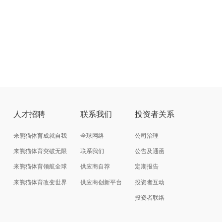
心
人才招聘
联系我们
投资者关系
来熊猫体育成就自我
全球网络
公司治理
来熊猫体育突破无限
联系我们
公告及通函
来熊猫体育领航全球
供应商自荐
定期报告
来熊猫体育改变世界
供应商创新平台
投资者互动
投资者联络