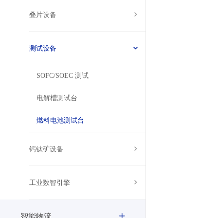
叠片设备
测试设备
SOFC/SOEC 测试
电解槽测试台
燃料电池测试台
钙钛矿设备
工业数智引擎
智能物流