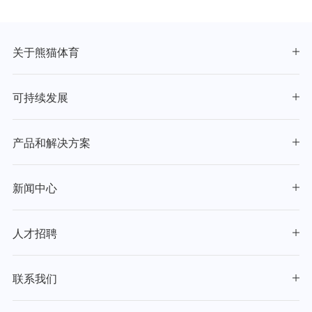
关于熊猫体育
可持续发展
产品和解决方案
新闻中心
人才招聘
联系我们