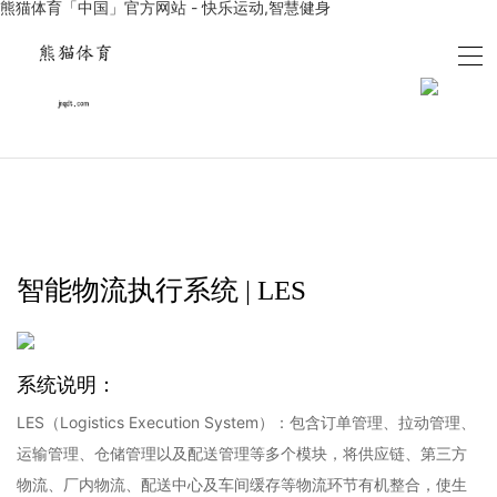
熊猫体育「中国」官方网站 - 快乐运动,智慧健身
智能物流执行系统 | LES
系统说明：
LES（Logistics Execution System）：包含订单管理、拉动管理、
运输管理、仓储管理以及配送管理等多个模块，将供应链、第三方
物流、厂内物流、配送中心及车间缓存等物流环节有机整合，使生