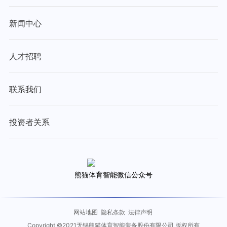
新闻中心
人才招聘
联系我们
投资者关系
熊猫体育智能微信公众号
网站地图
隐私条款
法律声明
Copyright ©2021无锡熊猫体育智能装备股份有限公司 版权所有