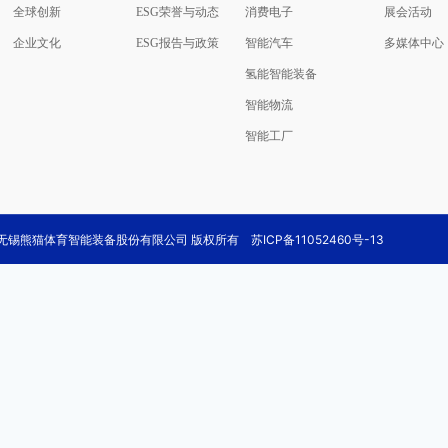
全球创新
ESG荣誉与动态
消费电子
展会活动
企业文化
ESG报告与政策
智能汽车
多媒体中心
氢能智能装备
智能物流
智能工厂
©2021无锡熊猫体育智能装备股份有限公司 版权所有
苏ICP备11052460号-13