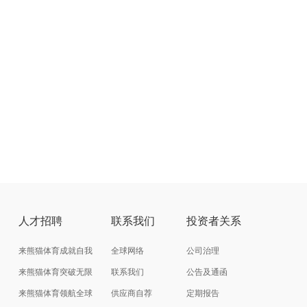
心
人才招聘
联系我们
投资者关系
来熊猫体育成就自我
全球网络
公司治理
来熊猫体育突破无限
联系我们
公告及通函
来熊猫体育领航全球
供应商自荐
定期报告