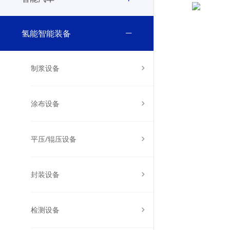
氢能智能装备
制浆设备
涂布设备
平压/辊压设备
封装设备
检测设备