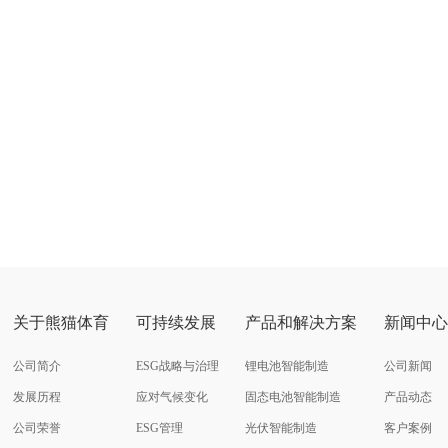
关于熊猫体育
可持续发展
产品和解决方案
新闻中
公司简介
ESG战略与治理
锂电池智能制造
公司新闻
发展历程
应对气候变化
固态电池智能制造
产品动态
公司荣誉
ESG管理
光伏智能制造
客户案例