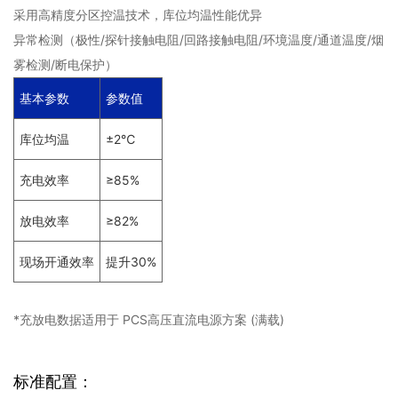
采用高精度分区控温技术，库位均温性能优异
异常检测（极性/探针接触电阻/回路接触电阻/环境温度/通道温度/烟
雾检测/断电保护）
基本参数
参数值
库位均温
±2℃
充电效率
≥85%
放电效率
≥82%
现场开通效率
提升30%
*充放电数据适用于 PCS高压直流电源方案 (满载)
标准配置：