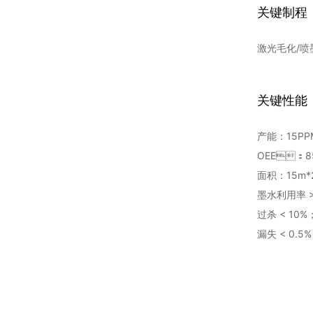
关键制程
激光毛化/喷
关键性能
产能：15PP
OEE：8
面积：15m*
墨水利用率 >
过杀 < 10%
漏失 < 0.5%