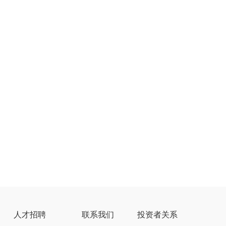
心
人才招聘
联系我们
投资者关系