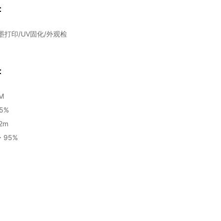
：
墨打印/UV固化/外观检
：
M
5%
2m
 95%
；