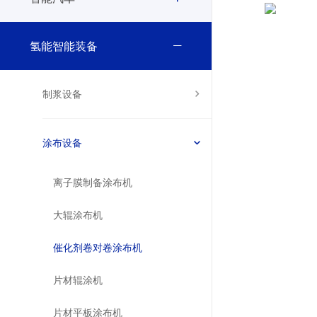
氢能智能装备
制浆设备
涂布设备
离子膜制备涂布机
大辊涂布机
催化剂卷对卷涂布机
片材辊涂机
片材平板涂布机