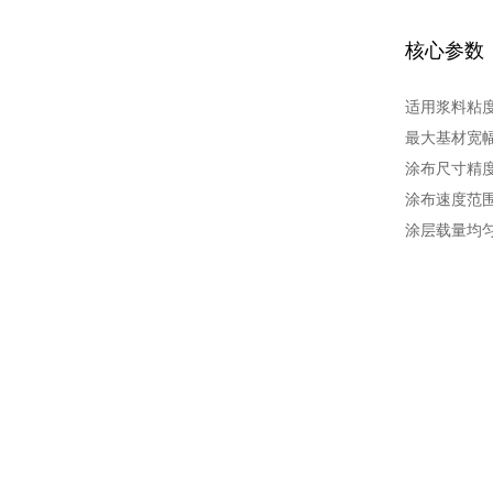
核心参数
适用浆料粘度范围
最大基材宽幅
涂布尺寸精度
涂布速度范围：
涂层载量均匀性