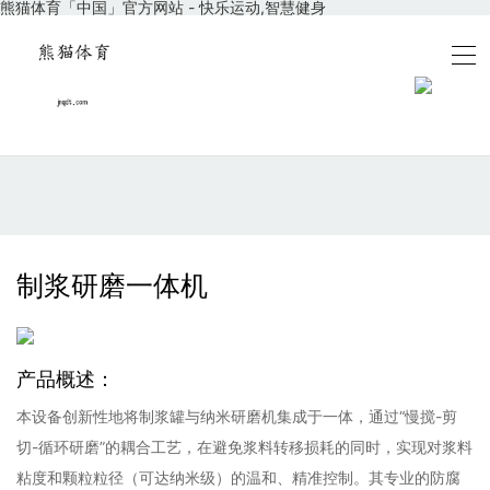
熊猫体育「中国」官方网站 - 快乐运动,智慧健身
制浆研磨一体机
产品概述：
本设备创新性地将制浆罐与纳米研磨机集成于一体，通过“慢搅-剪
切-循环研磨”的耦合工艺，在避免浆料转移损耗的同时，实现对浆料
粘度和颗粒粒径（可达纳米级）的温和、精准控制。其专业的防腐