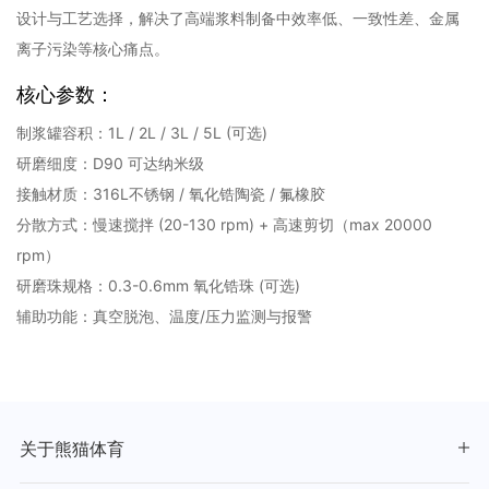
设计与工艺选择，解决了高端浆料制备中效率低、一致性差、金属
离子污染等核心痛点。
核心参数：
制浆罐容积：1L / 2L / 3L / 5L (可选)
研磨细度：D90 可达纳米级
接触材质：316L不锈钢 / 氧化锆陶瓷 / 氟橡胶
分散方式：慢速搅拌 (20-130 rpm) + 高速剪切（max 20000
rpm）
研磨珠规格：0.3-0.6mm 氧化锆珠 (可选)
辅助功能：真空脱泡、温度/压力监测与报警
关于熊猫体育